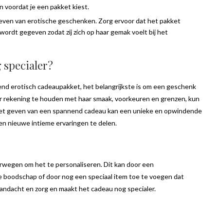
n voordat je een pakket kiest.
et geven van erotische geschenken. Zorg ervoor dat het pakket
ordt gegeven zodat zij zich op haar gemak voelt bij het
 specialer?
nnend erotisch cadeaupakket, het belangrijkste is om een geschenk
r rekening te houden met haar smaak, voorkeuren en grenzen, kun
t. Het geven van een spannend cadeau kan een unieke en opwindende
en nieuwe intieme ervaringen te delen.
rwegen om het te personaliseren. Dit kan door een
e boodschap of door nog een speciaal item toe te voegen dat
 aandacht en zorg en maakt het cadeau nog specialer.