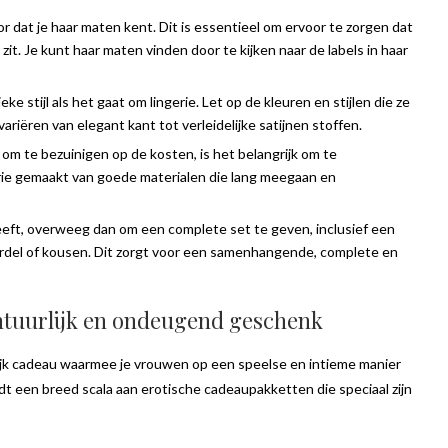
Dé tip voor een origineel zakelijk
oor dat je haar maten kent. Dit is essentieel om ervoor te zorgen dat
 hoe ga je...
relatiegeschenk
it. Je kunt haar maten vinden door te kijken naar de labels in haar
1
oktober 26, 2022
ke stijl als het gaat om lingerie. Let op de kleuren en stijlen die ze
variëren van elegant kant tot verleidelijke satijnen stoffen.
jn om te bezuinigen op de kosten, is het belangrijk om te
erie gemaakt van goede materialen die lang meegaan en
 geeft, overweeg dan om een complete set te geven, inclusief een
gordel of kousen. Dit zorgt voor een samenhangende, complete en
ntuurlijk en ondeugend geschenk
ijk cadeau waarmee je vrouwen op een speelse en intieme manier
t een breed scala aan erotische cadeaupakketten die speciaal zijn