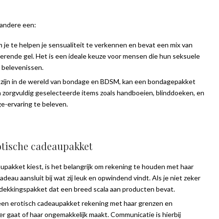
 andere een:
m je te helpen je sensualiteit te verkennen en bevat een mix van
ulerende gel. Het is een ideale keuze voor mensen die hun seksuele
e belevenissen.
 zijn in de wereld van bondage en BDSM, kan een bondagepakket
 zorgvuldig geselecteerde items zoals handboeien, blinddoeken, en
e-ervaring te beleven.
rotische cadeaupakket
aupakket kiest, is het belangrijk om rekening te houden met haar
deau aansluit bij wat zij leuk en opwindend vindt. Als je niet zeker
ntdekkingspakket dat een breed scala aan producten bevat.
n een erotisch cadeaupakket rekening met haar grenzen en
er gaat of haar ongemakkelijk maakt. Communicatie is hierbij