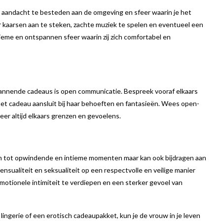
k aandacht te besteden aan de omgeving en sfeer waarin je het
 kaarsen aan te steken, zachte muziek te spelen en eventueel een
tieme en ontspannen sfeer waarin zij zich comfortabel en
pannende cadeaus is open communicatie. Bespreek vooraf elkaars
et cadeau aansluit bij haar behoeften en fantasieën. Wees open-
er altijd elkaars grenzen en gevoelens.
en tot opwindende en intieme momenten maar kan ook bijdragen aan
ensualiteit en seksualiteit op een respectvolle en veilige manier
otionele intimiteit te verdiepen en een sterker gevoel van
ingerie of een erotisch cadeaupakket, kun je de vrouw in je leven