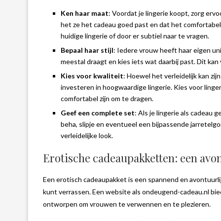
 eerst een eigen interieur
Ken haar maat
: Voordat je lingerie koopt, zorg erv
Wat is de caferacer en
amenstellen met...
het ze het cadeau goed past en dat het comfortabel z
april 29, 202
huidige lingerie of door er subtiel naar te vragen.
september 24, 2020
Bepaal haar stijl
: Iedere vrouw heeft haar eigen unie
meestal draagt en kies iets wat daarbij past. Dit kan 
Kies voor kwaliteit
: Hoewel het verleidelijk kan zi
investeren in hoogwaardige lingerie. Kies voor ling
comfortabel zijn om te dragen.
Geef een complete set
: Als je lingerie als cadeau
beha, slipje en eventueel een bijpassende jarretel
verleidelijke look.
Erotische cadeaupakketten: een avo
Een erotisch cadeaupakket is een spannend en avontuurl
kunt verrassen. Een website als ondeugend-cadeau.nl bied
ontworpen om vrouwen te verwennen en te plezieren.